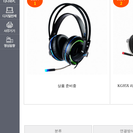
상품 준비중
KG95X 
분류
연결방