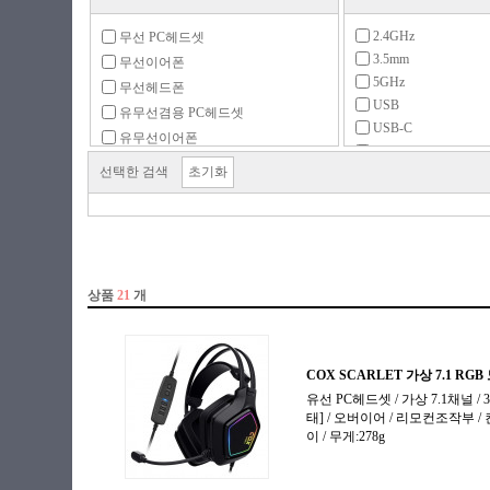
2.4GHz
무선 PC헤드셋
3.5mm
무선이어폰
5GHz
무선헤드폰
USB
유무선겸용 PC헤드셋
USB-C
유무선이어폰
USB-C동글
유무선헤드폰
선택한 검색
초기화
USB동글
유선 PC헤드셋
무선2.4GHz
유선이어폰
유선헤드폰
이어폰 충전케이스
주변용품