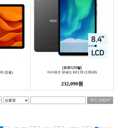
[포유디지탈]
GB (정품)
아이뮤즈 뮤패드 K8 LTE (128GB)
232,090원