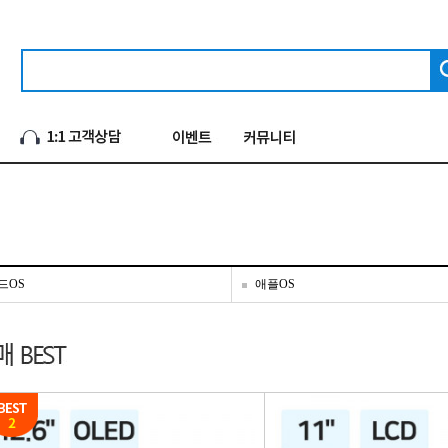
드OS
애플OS