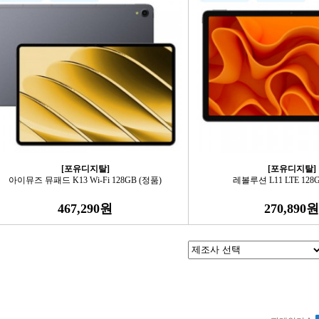
[포유디지탈]
[포유디지탈]
아이뮤즈 뮤패드 K13 Wi-Fi 128GB (정품)
레볼루션 L11 LTE 128
467,290원
270,890원